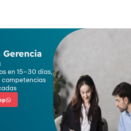
 Gerencia
á
os en 15–30 días,
r competencias
icadas
pp