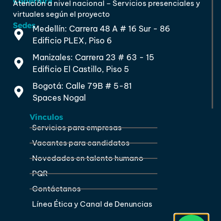
Cobertura
Atención a nivel nacional – Servicios presenciales y
virtuales según el proyecto
Sedes
Medellín: Carrera 48 A # 16 Sur - 86
Edificio PLEX, Piso 6
Manizales: Carrera 23 # 63 - 15
Edificio El Castillo, Piso 5
Bogotá: Calle 79B # 5-81
Spaces Nogal
Vínculos
Servicios para empresas
Vacantes para candidatos
Novedades en talento humano
PQR
Contáctanos
Línea Ética y Canal de Denuncias