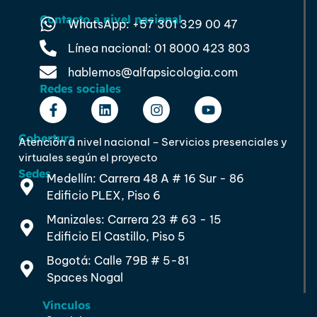
Contacto a nivel nacional
WhatsApp: +57 301 329 00 47
Línea nacional: 01 8000 423 803
hablemos@alfapsicologia.com
Redes sociales
Cobertura
Atención a nivel nacional – Servicios presenciales y
virtuales según el proyecto
Sedes
Medellín: Carrera 48 A # 16 Sur - 86
Edificio PLEX, Piso 6
Manizales: Carrera 23 # 63 - 15
Edificio El Castillo, Piso 5
Bogotá: Calle 79B # 5-81
Spaces Nogal
Vínculos