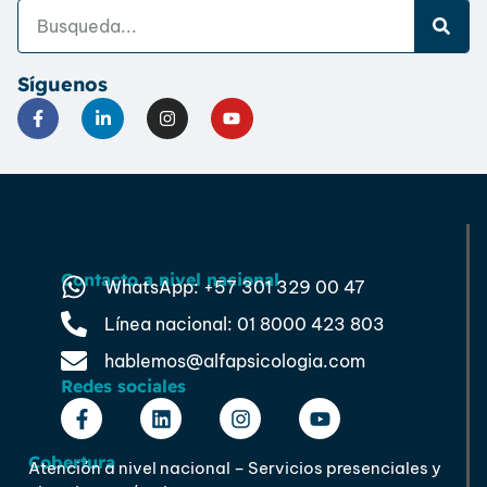
Síguenos
Contacto a nivel nacional
WhatsApp: +57 301 329 00 47
Línea nacional: 01 8000 423 803
hablemos@alfapsicologia.com
Redes sociales
Cobertura
Atención a nivel nacional – Servicios presenciales y