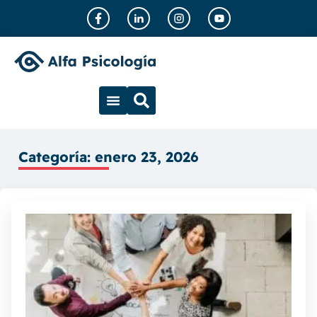
Categoría: enero 23, 2026
Z
e
q
c
f