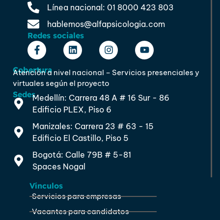
Línea nacional: 01 8000 423 803
hablemos@alfapsicologia.com
Redes sociales
Cobertura
Atención a nivel nacional – Servicios presenciales y
virtuales según el proyecto
Sedes
Medellín: Carrera 48 A # 16 Sur - 86
Edificio PLEX, Piso 6
Manizales: Carrera 23 # 63 - 15
Edificio El Castillo, Piso 5
Bogotá: Calle 79B # 5-81
Spaces Nogal
Vínculos
Servicios para empresas
Vacantes para candidatos