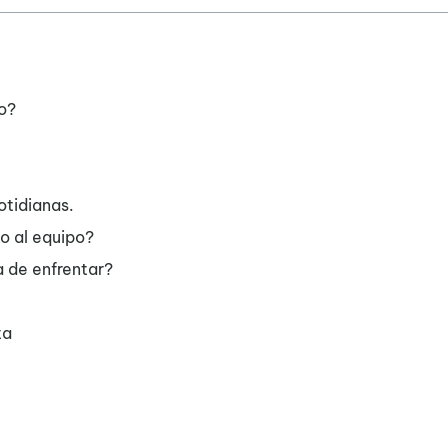
o?
otidianas.
o al equipo?
 de enfrentar?
ta