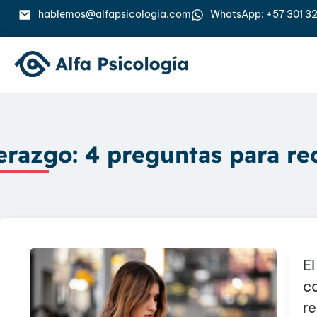
hablemos@alfapsicologia.com
WhatsApp: +57 301 32
erazgo: 4 preguntas para re
El
c
re