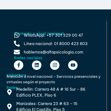
Contacto a nivel nacional
WhatsApp: +57 301 329 00 47
Línea nacional: 01 8000 423 803
hablemos@alfapsicologia.com
Redes sociales
Cobertura
Atención a nivel nacional – Servicios presenciales y
virtuales según el proyecto
Sedes
Medellín: Carrera 48 A # 16 Sur - 86
Edificio PLEX, Piso 6
Manizales: Carrera 23 # 63 - 15
Edificio El Castillo, Piso 5