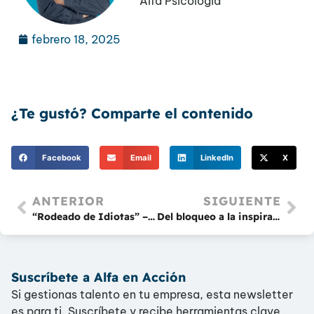
Alfa Psicología
febrero 18, 2025
¿Te gustó? Comparte el contenido
Facebook
Email
LinkedIn
X
ANTERIOR
SIGUIENTE
“Rodeado de Idiotas” – El libro obligado para los líderes que quieren entender a su equipo
Del bloqueo a la inspiración: el método de Julia Cameron en “El Camino del Artista”
Suscríbete a Alfa en Acción
Si gestionas talento en tu empresa, esta newsletter
es para ti. Suscríbete y recibe herramientas clave