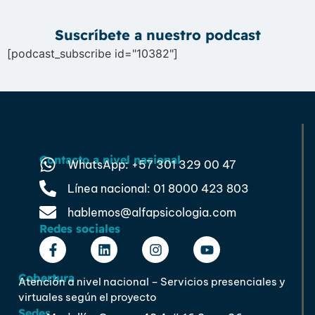
Suscríbete a nuestro podcast​
[podcast_subscribe id="10382"]
Contacto a nivel nacional
WhatsApp: +57 301 329 00 47
Línea nacional: 01 8000 423 803
hablemos@alfapsicologia.com
Redes sociales
Cobertura
Atención a nivel nacional – Servicios presenciales y
virtuales según el proyecto
Sedes