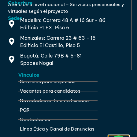
Cobertura
Atención a nivel nacional – Servicios presenciales y
virtuales según el proyecto
Sedes
Medellín: Carrera 48 A # 16 Sur - 86
Edificio PLEX, Piso 6
Manizales: Carrera 23 # 63 - 15
Edificio El Castillo, Piso 5
Bogotá: Calle 79B # 5-81
Spaces Nogal
Vínculos
Servicios para empresas
Vacantes para candidatos
Novedades en talento humano
PQR
Contáctanos
Línea Ética y Canal de Denuncias