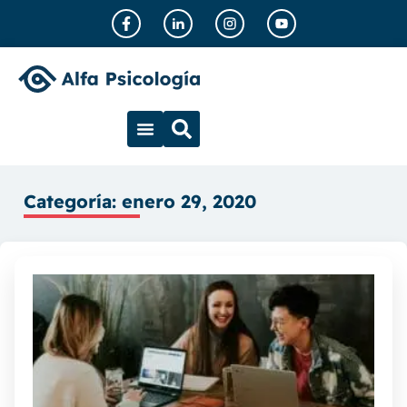
Categoría: enero 29, 2020
V
¿
m
c
l