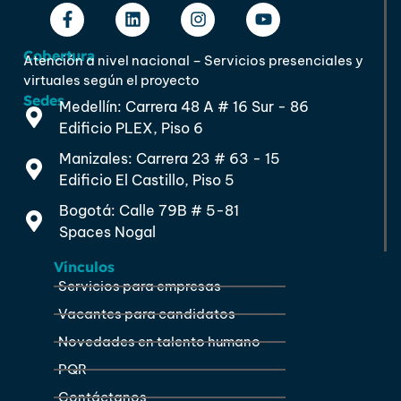
Cobertura
Atención a nivel nacional – Servicios presenciales y
virtuales según el proyecto
Sedes
Medellín: Carrera 48 A # 16 Sur - 86
Edificio PLEX, Piso 6
Manizales: Carrera 23 # 63 - 15
Edificio El Castillo, Piso 5
Bogotá: Calle 79B # 5-81
Spaces Nogal
Vínculos
Servicios para empresas
Vacantes para candidatos
Novedades en talento humano
PQR
Contáctanos