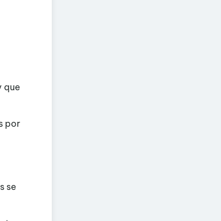
y que
s por
y
s se