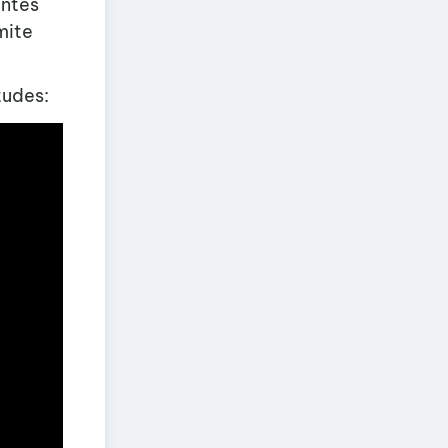
entes
mite
tudes: