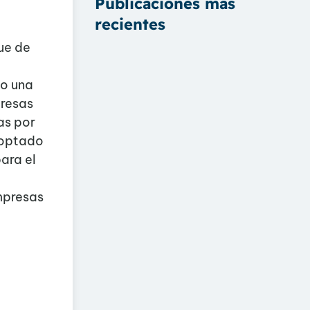
Publicaciones más
recientes
ue de
do una
presas
as por
 optado
ara el
mpresas