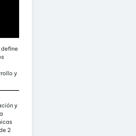
 define
os
rollo y
ación y
la
nicas
 de 2