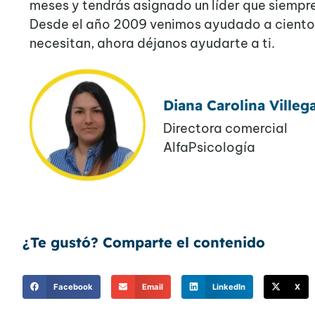
meses y tendrás asignado un líder que siemp
Desde el año 2009 venimos ayudado a cientos 
necesitan,
ahora déjanos ayudarte a ti.
Diana Carolina Villeg
Directora comercial
AlfaPsicología
¿Te gustó? Comparte el contenido
Facebook
Email
LinkedIn
X