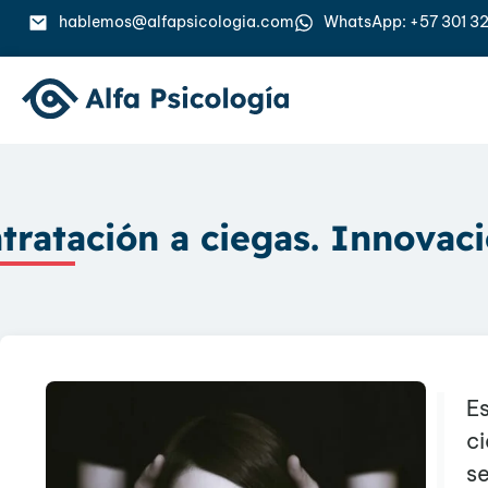
hablemos@alfapsicologia.com
WhatsApp: +57 301 32
tratación a ciegas. Innovaci
Es
c
se