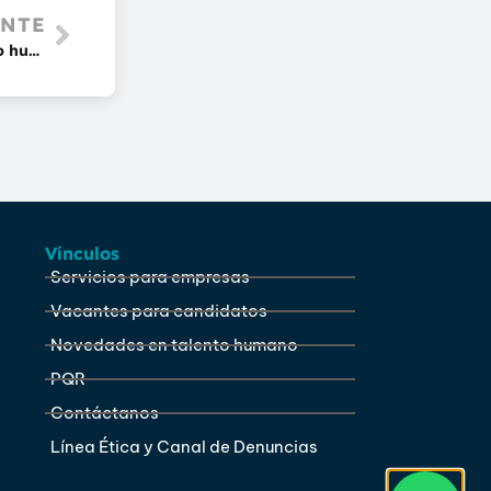
ENTE
Ebook: Guía para fracasar en el reclutamiento del talento humano
Vínculos
Servicios para empresas
Vacantes para candidatos
Novedades en talento humano
PQR
Contáctanos
Línea Ética y Canal de Denuncias