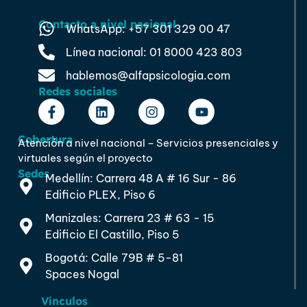
Contacto a nivel nacional
WhatsApp: +57 301 329 00 47
Línea nacional: 01 8000 423 803
hablemos@alfapsicologia.com
Redes sociales
Cobertura
Atención a nivel nacional – Servicios presenciales y
virtuales según el proyecto
Sedes
Medellín: Carrera 48 A # 16 Sur - 86
Edificio PLEX, Piso 6
Manizales: Carrera 23 # 63 - 15
Edificio El Castillo, Piso 5
Bogotá: Calle 79B # 5-81
Spaces Nogal
Vínculos